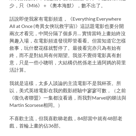
少，只《MI6》＋《奧本海默》，數不出了。
話說即使我家有電影頻道，《Everything Everywhere
All at Once (奇異女俠玩救宇宙)》這話題電影也要分開
兩次才看完，中間分隔了個多月… 實情當時上畫始終沒
興趣入場，在電影頻道發現即管看看。但當知道它怎樣
敘事，玩什麼花樣就暫停了。最後看完亦只為有始有
終，而不是對結局有何期望。我並不覺得電影真有創
意，只是一些小聰明，大結構仍然係老土過阿媽的荷里
活計算。
我就是這樣，太多人談論的主流電影不是我杯茶。所
以，美式英雄電影在我的觀影經驗中寥寥可數，（之前
《復仇者聯盟》一集都沒看過，而我對Marvel的睇法與
Martin Scorsese相同。）
不喜歡主流，但我喜歡睇老戲，84部當中就有48部老
戲，首輪上畫的佔36部。