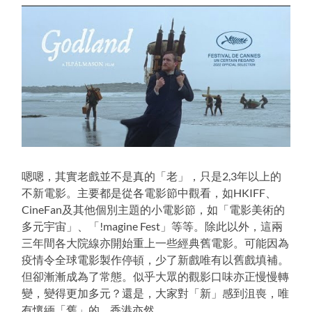
嗯嗯，其實老戲並不是真的「老」，只是2,3年以上的
不新電影。主要都是從各電影節中觀看，如HKIFF、
CineFan及其他個別主題的小電影節，如「電影美術的
多元宇宙」、「!magine Fest」等等。除此以外，這兩
三年間各大院線亦開始重上一些經典舊電影。可能因為
疫情令全球電影製作停頓，少了新戲唯有以舊戲填補。
但卻漸漸成為了常態。似乎大眾的觀影口味亦正慢慢轉
變，變得更加多元？還是，大家對「新」感到沮喪，唯
有懷緬「舊」的… 香港亦然。