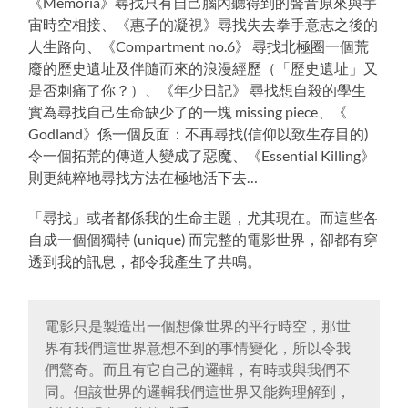
《Memoria》尋找只有自己腦內聽得到的聲音原來與宇
宙時空相接、《惠子的凝視》尋找失去拳手意志之後的
人生路向、《Compartment no.6》 尋找北極圈一個荒
廢的歷史遺址及伴隨而來的浪漫經歷（「歷史遺址」又
是否刺痛了你？）、《年少日記》 尋找想自殺的學生
實為尋找自己生命缺少了的一塊 missing piece、《
Godland》係一個反面：不再尋找(信仰以致生存目的)
令一個拓荒的傳道人變成了惡魔、《Essential Killing》
則更純粹地尋找方法在極地活下去…
「尋找」或者都係我的生命主題，尤其現在。而這些各
自成一個個獨特 (unique) 而完整的電影世界，卻都有穿
透到我的訊息，都令我產生了共鳴。
電影只是製造出一個想像世界的平行時空，那世
界有我們這世界意想不到的事情變化，所以令我
們驚奇。而且有它自己的邏輯，有時或與我們不
同。但該世界的邏輯我們這世界又能夠理解到，