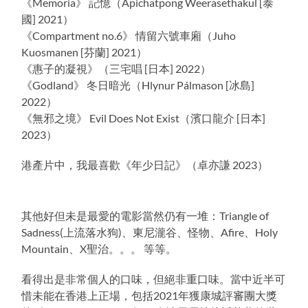
《Memoria》 記憶（Apichatpong Weerasethakul [泰
國] 2021）
《Compartment no.6》 情留六號車廂（Juho
Kuosmanen [芬蘭] 2021）
《惠子的凝視》（三宅唱 [日本] 2022）
《Godland》 冬日暗光（Hlynur Pálmason [冰島]
2022）
《無邪之境》 Evil Does Not Exist（濱口龍介 [日本]
2023）
港產片中，我最喜歡《年少日記》（卓亦謙 2023）
其他好但未是最愛的電影當然仍有一堆：Triangle of
Sadness(上流落水狗)、東尼瀧谷、怪物、Afire、Holy
Mountain、X聖治。。。 等等。
看得出是非常個人的口味，但絕非重口味。當中近半可
惜未能在香港上正場，包括2021年獲康城評審團大獎