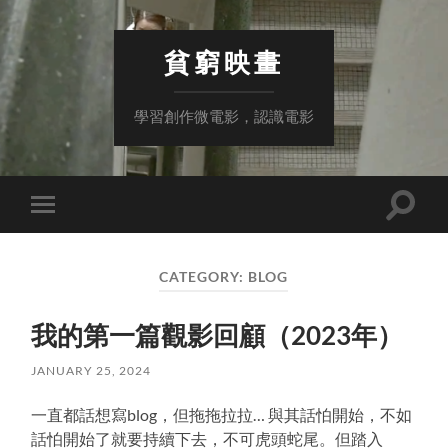
貧窮映畫
學習創作微電影，認識電影
Toggle
Toggle
search
mobile
field
menu
CATEGORY:
BLOG
我的第一篇觀影回顧（2023年）
JANUARY 25, 2024
一直都話想寫blog，但拖拖拉拉… 與其話怕開始，不如
話怕開始了就要持續下去，不可虎頭蛇尾。但踏入