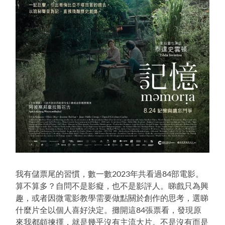
我有儲票尾的習慣，數一數2023年共看過84部電影。
算不算多？自問不是影癡，也不是影評人。睇戲只為興
趣，或者因微電影教學需要做點關於創作的思考，選睇
什麼片全以個人喜好決定。攤開這84張票看，發現原
來我都頗揀擇，就是幾乎沒有主流大片。不是沒有而是